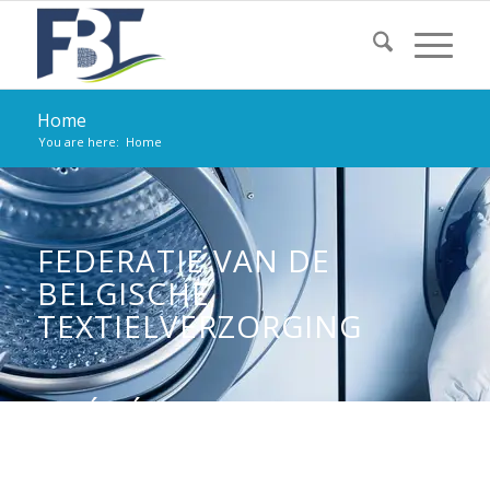
Home
You are here:
Home
FEDERATIE VAN DE
BELGISCHE
TEXTIELVERZORGING
FÉDÉRATION BELGE DE
L’ENTRETIEN DU TEXTILE