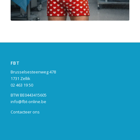
FBT
Brusselsesteenweg 478
1731 Zellik
02 463 19 50
BTW BE0443415605
info@fbt-online.be
Contacteer ons