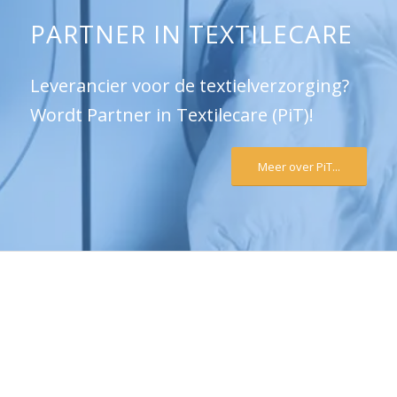
PARTNER IN TEXTILECARE
Leverancier voor de textielverzorging?
Wordt Partner in Textilecare (PiT)!
Meer over PiT...